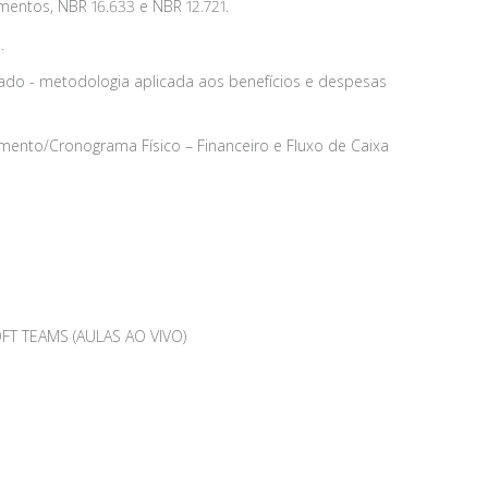
entos, NBR 16.633 e NBR 12.721.
.
do - metodologia aplicada aos benefícios e despesas
ento/Cronograma Físico – Financeiro e Fluxo de Caixa
T TEAMS (AULAS AO VIVO)