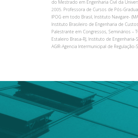
do Mestrado em Engenharia Civil da Univer
2005. Professora de Cursos de Pós-Gradu
IPOG em todo Brasil, Instituto Navigare- (MA
Instituto Brasileiro de Engenharia de Custo
Palestrante em Congressos, Seminários – TC
Estaleiro Brasa-RJ, Instituto de Engenharia
AGIR-Agencia Intermunicipal de Regulação