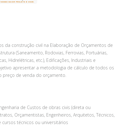
EÇA NOSSOS C
SAIBA MAIS
ios da construção civil na Elaboração de Orçamentos de
trutura (Saneamento, Rodovias, Ferrovias, Portuárias,
s, Hidrelétricas, etc.), Edificações, Industriais e
tivo apresentar a metodologia de cálculo de todos os
o preço de venda do orçamento.
genharia de Custos de obras civis (direta ou
tratos, Orçamentistas, Engenheiros, Arquitetos, Técnicos,
cursos técnicos ou universitários