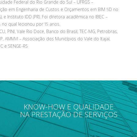
sidade Federal do Rio Grande do Sul – UFRGS –
ação em Engenharia de Custos e Orçamentos em BIM 5D no
), e Instituto IDD (PR). Foi diretora acadêmica no IBEC –
s no qual lecionou por 15 anos.
U, PINI, Vale Rio Doce, Banco do Brasil, TEC-MG, Petrobras,
-SP, AMMVI – Associação dos Municípios do Vale do Itajaí,
-SC e SENGE-RS
KNOW-HOW E QUALIDADE
NA PRESTAÇÃO DE SERVIÇOS