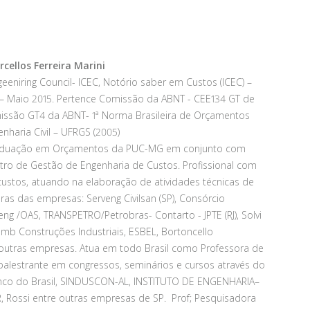
rcellos Ferreira Marini
geeniring Council- ICEC, Notório saber em Custos (ICEC) –
 – Maio 2015. Pertence Comissão da ABNT - CEE134 GT de
issão GT4 da ABNT- 1ª Norma Brasileira de Orçamentos
haria Civil – UFRGS (2005)
raduação em Orçamentos da PUC-MG em conjunto com
tro de Gestão de Engenharia de Custos. Profissional com
ustos, atuando na elaboração de atividades técnicas de
as das empresas: Serveng Civilsan (SP), Consórcio
ng /OAS, TRANSPETRO/Petrobras- Contarto - JPTE (RJ), Solvi
amb Construções Industriais, ESBEL, Bortoncello
e outras empresas. Atua em todo Brasil como Professora de
É palestrante em congressos, seminários e cursos através do
anco do Brasil, SINDUSCON-AL, INSTITUTO DE ENGENHARIA–
R, Rossi entre outras empresas de SP. Prof; Pesquisadora