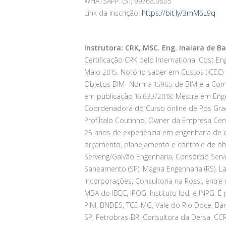
WHATSAPP: (51) 99768.0605
Link da inscrição:
https://bit.ly/3mM6L9q
Instrutora: CRK, MSC. Eng. Inaiara de Ba
Certificação CRK pelo International Cost En
Maio 2015.
Notório saber em Custos (ICEC)
Objetos BIM- Norma 15965 de BIM e a Com
em publicação 16.633/2018. Mestre em Engen
Coordenadora do Curso online de Pós G
Prof.Ítalo Coutinho. Owner da Empresa Cen
25 anos de experiência em engenharia de c
orçamento, planejamento e controle de obr
Serveng/Galvão Engenharia, Consórcio Serve
Saneamento (SP), Magna Engenharia (RS), L
Incorporações, Consultoria na Rossi, entr
MBA do IBEC, IPOG, Instituto Idd, e INPG. 
PINI, BNDES, TCE-MG, Vale do Rio Doce, B
SP, Petrobras-BR. Consultora da Dersa, CC