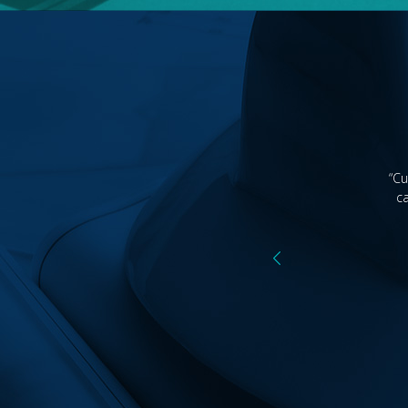
“Cu
c