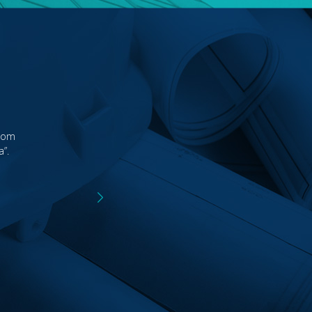
 com
”.