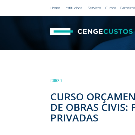
Home
Institucional
Serviços
Cursos
Parceiros
CEN
CURSO
ENGE
CURSO ORÇAMENT
DE OBRAS CIVIS:
PRIVADAS