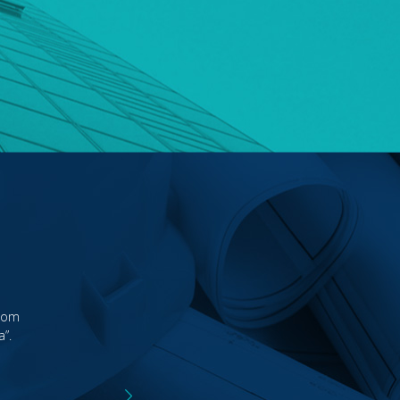
URSOS
 com
”.