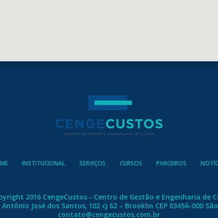
ME
INSTITUCIONAL
SERVIÇOS
CURSOS
PARCEIROS
NOTÍC
pyright 2016 CengeCustos - Centro de Gestão e Engenharia de C
 Antônio José dos Santos, 102 cj 62 – Brooklin CEP 03456-000 Sã
contato@cengecustos.com.br