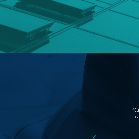
CONH
“Cu
c